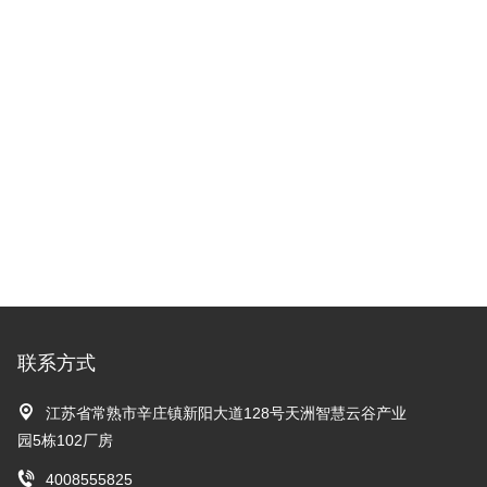
联系方式
江苏省常熟市辛庄镇新阳大道128号天洲智慧云谷产业
园5栋102厂房
4008555825