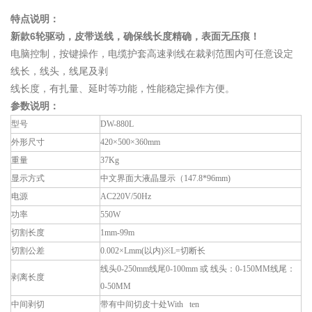
特点说明：
6
新款
轮驱动，皮带送线，确保线长度精确，表面无压痕！
电脑控制，按键操作，电缆护套高速剥线在裁剥范围内可任意设定
线长，线头，线尾及剥
线长度，有扎量、延时等功能，性能稳定操作方便。
参数说明：
型号
DW-880L
外形尺寸
420
×500×360mm
重量
37Kg
显示方式
中文界面大液晶显示（147.8*96mm)
电源
AC220V/50Hz
功率
550W
切割长度
1mm-99m
切割公差
0.002
×Lmm(以内)※L=切断长
线头0-250mm线尾0-100mm 或 线头：0-150MM线尾：
剥离长度
0-50MM
中间剥切
带有中间切皮十处With ten