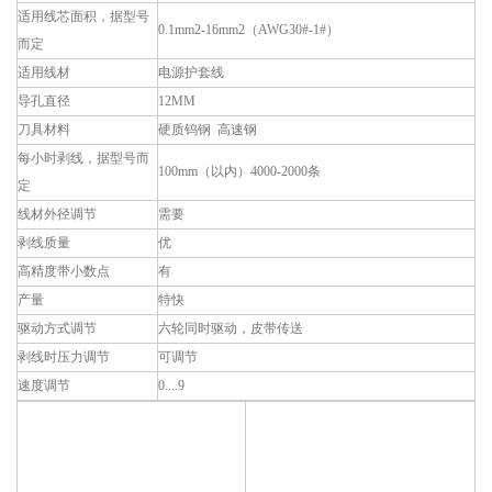
适用线芯面积，据型号
0.1mm2-16mm2
（AWG30#-1#）
而定
适用线材
电源护套线
导孔直径
12MM
刀具材料
硬质钨钢 高速钢
每小时剥线，据型号而
100mm
（以内）4000-2000条
定
线材外径调节
需要
剥线质量
优
高精度带小数点
有
产量
特快
驱动方式调节
六轮同时驱动，皮带传送
剥线时压力调节
可调节
速度调节
0....9