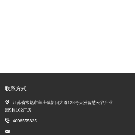
联系方式
江苏省常熟市辛庄镇新阳大道128号天洲智慧云谷产业
园5栋102厂房
4008555825