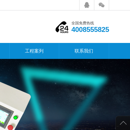
全国免费热线
4008555825
工程案列
联系我们