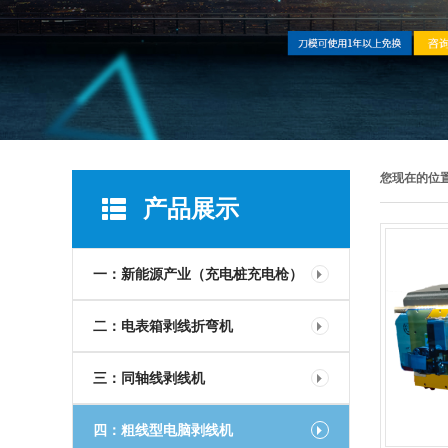
您现在的位
产品展示
一：新能源产业（充电桩充电枪）
二：电表箱剥线折弯机
三：同轴线剥线机
四：粗线型电脑剥线机