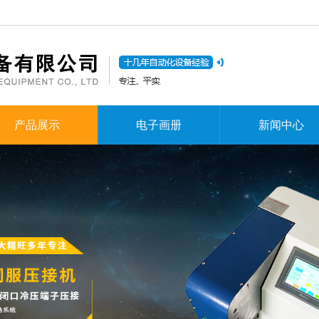
产品展示
电子画册
新闻中心