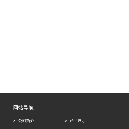
网站导航
公司简介
产品展示