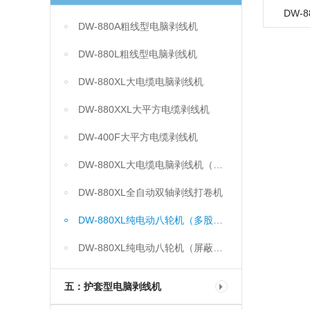
DW-
DW-880A粗线型电脑剥线机
DW-880L粗线型电脑剥线机
DW-880XL大电缆电脑剥线机
DW-880XXL大平方电缆剥线机
DW-400F大平方电缆剥线机
DW-880XL大电缆电脑剥线机（6-70方皮带送线）
DW-880XL全自动双轴剥线打卷机
DW-880XL纯电动八轮机（多股线））
DW-880XL纯电动八轮机（屏蔽线）
五：护套型电脑剥线机