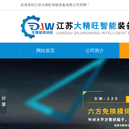
欢迎来到江苏大精旺智能装备有限公司官网！
网站首页
公司简介